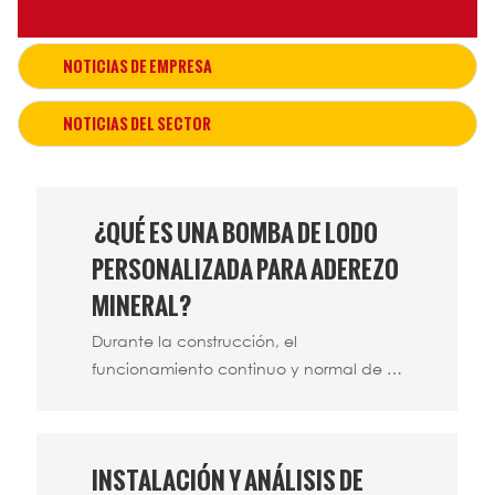
NOTICIAS DE EMPRESA
NOTICIAS DEL SECTOR
¿QUÉ ES UNA BOMBA DE LODO
PERSONALIZADA PARA ADEREZO
MINERAL?
Durante la construcción, el
funcionamiento continuo y normal de la
maquinaria y las bombas de lodo
personalizadas para tratamiento de
minerales pueden hacer que las
INSTALACIÓN Y ANÁLISIS DE
bombas de lodo personalizadas para