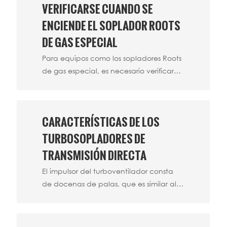
durante un mes, la segunda vez es
VERIFICARSE CUANDO SE
después de que el ventilador haya
ENCIENDE EL SOPLADOR ROOTS
estado funcionando durante tres meses.
DE GAS ESPECIAL
Para equipos como los sopladores Roots
de gas especial, es necesario verificar
después de un largo período de
funcionamiento. Especialmente en
invierno, debido a la baja temperatura
CARACTERÍSTICAS DE LOS
exterior, el funcionamiento general del
equipo también se verá afectado.
TURBOSOPLADORES DE
TRANSMISIÓN DIRECTA
El impulsor del turboventilador consta
de docenas de palas, que es similar al
impulsor de una enorme turbina de gas.
El aire en el medio de las palas del
impulsor está sujeto a la fuerza