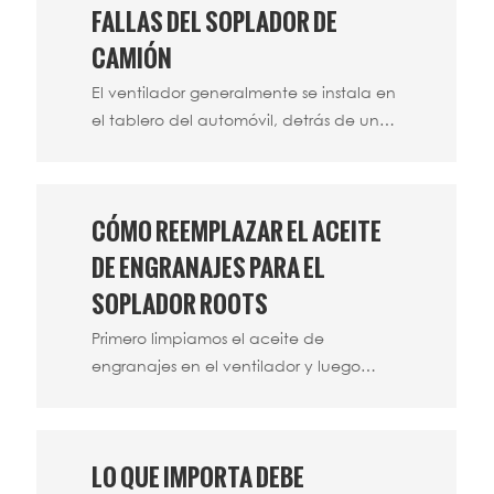
tratamiento de minerales funcionen con
FALLAS DEL SOPLADOR DE
la máxima eficiencia. Por lo tanto, debe
CAMIÓN
haber un horario razonable y un sistema
El ventilador generalmente se instala en
de gestión estricto.
el tablero del automóvil, detrás de una
caja de almacenamiento frente al
copiloto. El ventilador es una parte vital
del sistema de aire acondicionado del
CÓMO REEMPLAZAR EL ACEITE
vehículo.
DE ENGRANAJES PARA EL
SOPLADOR ROOTS
Primero limpiamos el aceite de
engranajes en el ventilador y luego
agregamos aceite de engranajes
nuevo. Es hora de agregar aceite para
engranajes: después de que el
LO QUE IMPORTA DEBE
ventilador haya estado funcionando