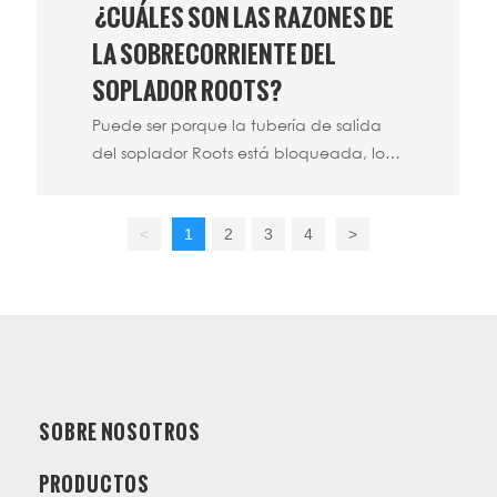
¿CUÁLES SON LAS RAZONES DE
centrífuga y se mueve hacia el borde
del impulsor,
LA SOBRECORRIENTE DEL
SOPLADOR ROOTS?
Puede ser porque la tubería de salida
del soplador Roots está bloqueada, lo
que hace que el aire dentro del
soplador no se descargue y suba la
<
1
2
3
4
>
presión, lo que sobrecarga el voltaje del
motor del soplador Roots y luego
sobrecorriente.
SOBRE NOSOTROS
PRODUCTOS