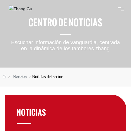
CENTRO DE NOTICIAS
SOBRE NOSOTROS
Escuchar información de vanguardia, centrada
PRODUCTOS
en la dinámica de los tambores zhang
NOTICIAS
Noticias del sector
Noticias
VR
VÍDEO
NOTICIAS
CONTACTO