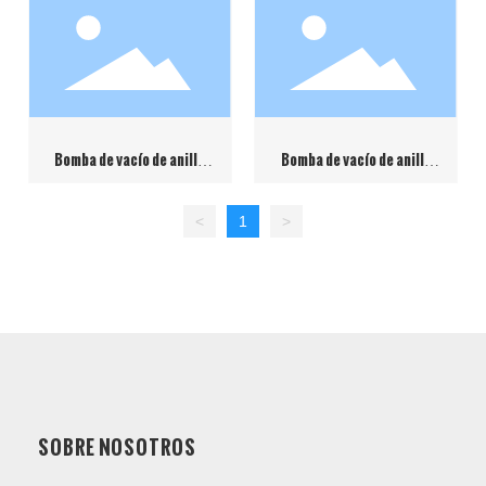
Bomba de vacío de anillo
Bomba de vacío de anillo
acuático de la serie LRA(C)
líquido serie 2BV
<
1
>
SOBRE NOSOTROS